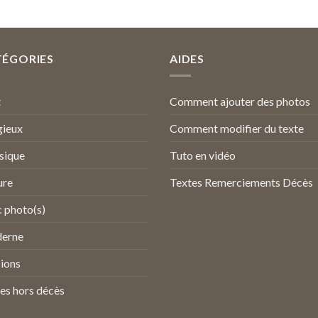
TÉGORIES
AIDES
t
Comment ajouter des photos
gieux
Comment modifier du texte
sique
Tuto en vidéo
ure
Textes Remerciements Décès
 photo(s)
erne
ions
es hors décès