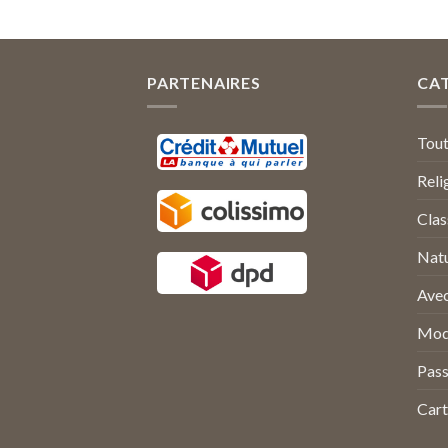
PARTENAIRES
CA
Tou
Reli
Clas
Nat
Avec
Mod
Pass
Cart