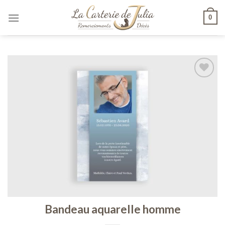
Skip
0
to
content
Ajouter
à ma
liste de
souhaits
Bandeau aquarelle homme