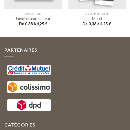
souhaits
souhaits
MODERNE
AVEC PHOTO(S)
Envol oiseaux coeur
Merci
De 0,38 à 4,25
€
De 0,38 à 4,25
€
PARTENAIRES
CATÉGORIES