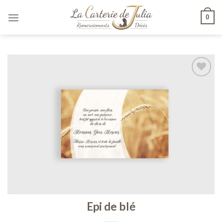
Skip
0
to
content
Ajouter
à ma
liste de
souhaits
Epi de blé