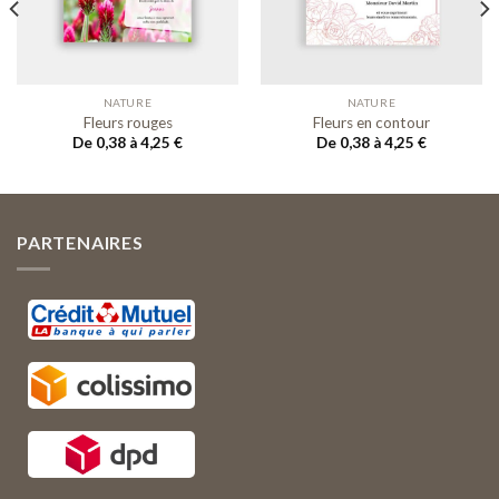
Ajouter
Ajouter
à ma
à ma
liste de
liste de
souhaits
souhaits
NATURE
NATURE
Fleurs rouges
Fleurs en contour
De 0,38 à 4,25
€
De 0,38 à 4,25
€
PARTENAIRES