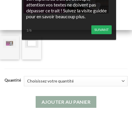
attention vos textes ne doivent pas
dépasser ce trait ! Suivez la visite guidée
pour en savoir beaucoup plus.
SUIVANT
1/6
Quantité
AJOUTER AU PANIER