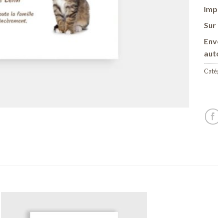
Imp
Sur 
Env
aut
Catég