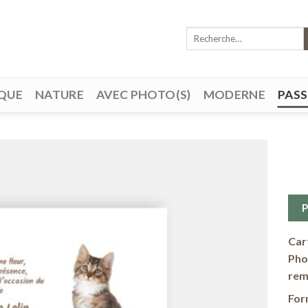
Recherche
pour :
QUE
NATURE
AVEC PHOTO(S)
MODERNE
PAS
Ajouter
à ma
liste de
Car
souhaits
Pho
rem
For