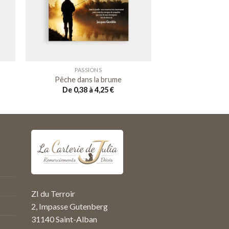
ter
Ajouter
a
à ma
 de
liste de
its
souhaits
PASSIONS
Pêche dans la brume
De 0,38 à 4,25
€
ZI du Terroir
2, Impasse Gutenberg
31140 Saint-Alban