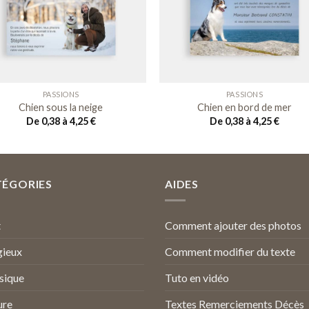
Ajouter
Ajou
à ma
à m
liste de
liste
souhaits
souha
PASSIONS
PASSIONS
Chien sous la neige
Chien en bord de mer
De 0,38 à 4,25
€
De 0,38 à 4,25
€
TÉGORIES
AIDES
t
Comment ajouter des photos
gieux
Comment modifier du texte
sique
Tuto en vidéo
ure
Textes Remerciements Décès