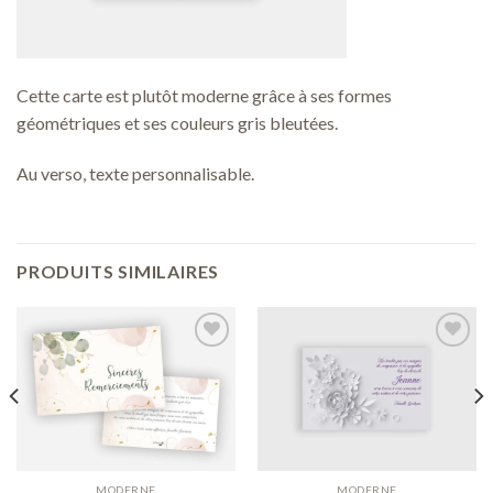
Cette carte est plutôt moderne grâce à ses formes
géométriques et ses couleurs gris bleutées.
Au verso, texte personnalisable.
PRODUITS SIMILAIRES
Ajouter
Ajouter
à ma
à ma
liste de
liste de
souhaits
souhaits
MODERNE
MODERNE