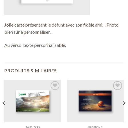
Jolie carte présentant le défunt avec son fidèle ami… Photo
bien sûr à personnaliser.
Au verso, texte personnalisable.
PRODUITS SIMILAIRES
Ajouter
Ajouter
à ma
à ma
liste de
liste de
souhaits
souhaits
PASSIONS
PASSIONS