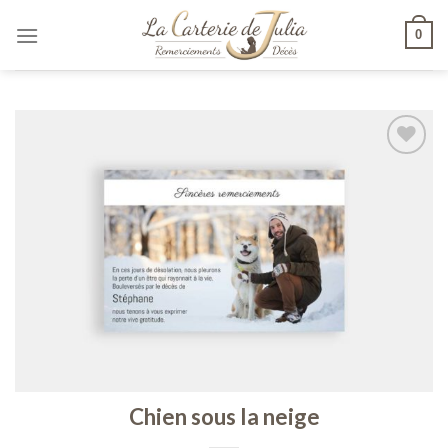
Skip
0
to
content
Ajouter
à ma
liste de
souhaits
Chien sous la neige