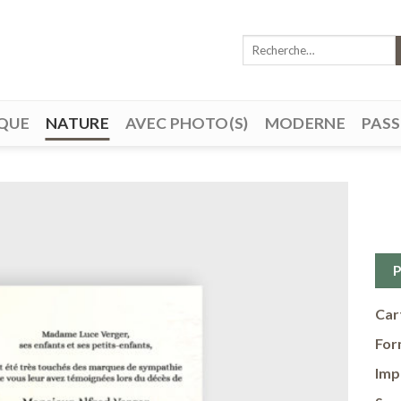
Recherche
pour :
QUE
NATURE
AVEC PHOTO(S)
MODERNE
PAS
Ajouter
à ma
liste de
Car
souhaits
For
Imp