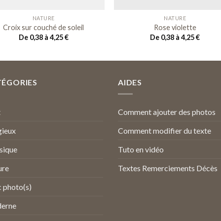
NATURE
NATURE
Croix sur couché de soleil
Rose violette
De 0,38 à 4,25
€
De 0,38 à 4,25
€
TÉGORIES
AIDES
t
Comment ajouter des photos
gieux
Comment modifier du texte
sique
Tuto en vidéo
ure
Textes Remerciements Décès
 photo(s)
erne