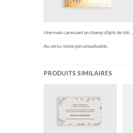
Une main caressant un champ d’épis de blé… 
Au verso, texte personnalisable.
PRODUITS SIMILAIRES
Ajouter
Ajouter
à ma
à ma
liste de
liste de
souhaits
souhaits