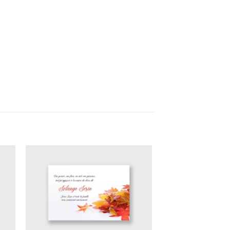
ter
Ajouter
a
à ma
 de
liste de
its
souhaits