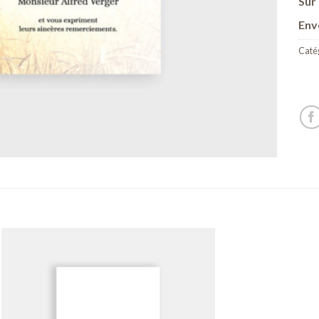
Sur 
Env
Catég