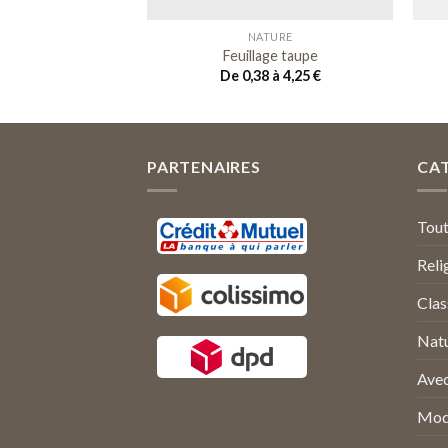
TURE
NATURE
enneigé
Feuillage taupe
 à 4,25
€
De 0,38 à 4,25
€
PARTENAIRES
CA
Tou
Reli
Clas
Nat
Avec
Mod