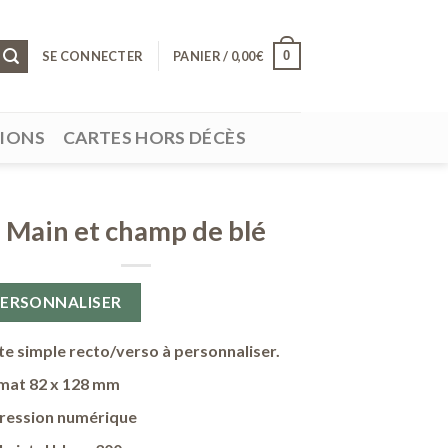
0
SE CONNECTER
PANIER /
0,00
€
SIONS
CARTES HORS DÉCÈS
Main et champ de blé
PERSONNALISER
te simple recto/verso à personnaliser.
mat 82 x 128 mm
ression numérique